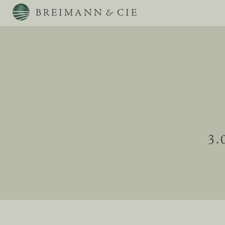
BREIMANN
&
CIE
3.